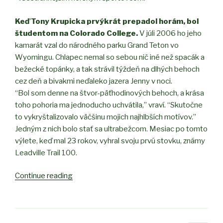
Keď Tony Krupicka prvýkrát prepadol horám, bol
študentom na Colorado College.
V júli 2006 ho jeho
kamarát vzal do národného parku Grand Teton vo
Wyomingu. Chlapec nemal so sebou nič iné než spacák a
bežecké topánky, a tak strávil týždeň na dlhých behoch
cez deň a bivakmi neďaleko jazera Jenny v noci.
“Bol som denne na štvor-päťhodinových behoch, a krása
toho pohoria ma jednoducho uchvátila,” vraví. “Skutočne
to vykryštalizovalo väčšinu mojich najhlbších motívov.”
Jedným z nich bolo stať sa ultrabežcom. Mesiac po tomto
výlete, keď mal 23 rokov, vyhral svoju prvú stovku, známy
Leadville Trail 100.
Continue reading
“Tony
Krupicka:
cesta
od