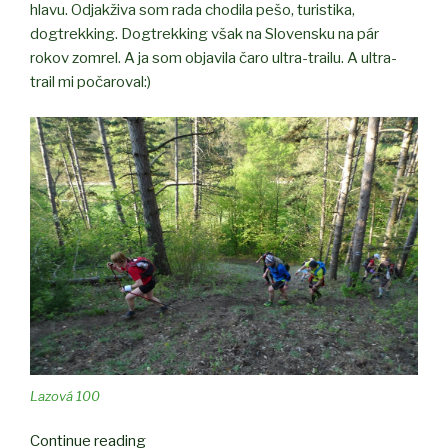
hlavu. Odjakživa som rada chodila pešo, turistika,
dogtrekking. Dogtrekking však na Slovensku na pár
rokov zomrel. A ja som objavila čaro ultra-trailu. A ultra-
trail mi počaroval:)
Lazová 100
Continue reading
“Marcelka