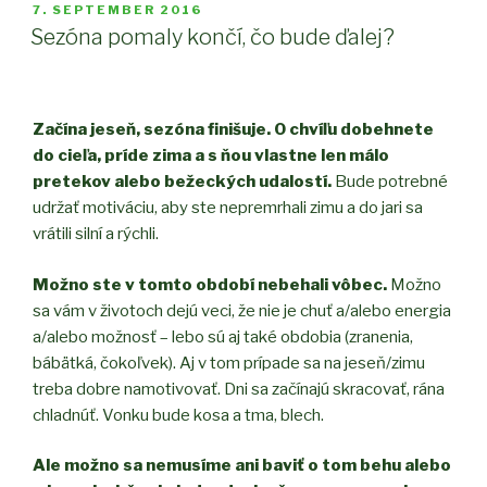
pretek”
POSTED
7. SEPTEMBER 2016
ON
Sezóna pomaly končí, čo bude ďalej?
Začína jeseň, sezóna finišuje. O chvíľu dobehnete
do cieľa, príde zima a s ňou vlastne len málo
pretekov alebo bežeckých udalostí.
Bude potrebné
udržať motiváciu, aby ste nepremrhali zimu a do jari sa
vrátili silní a rýchli.
Možno ste v tomto období nebehali vôbec.
Možno
sa vám v životoch dejú veci, že nie je chuť a/alebo energia
a/alebo možnosť – lebo sú aj také obdobia (zranenia,
bábätká, čokoľvek). Aj v tom prípade sa na jeseň/zimu
treba dobre namotivovať. Dni sa začínajú skracovať, rána
chladnúť. Vonku bude kosa a tma, blech.
Ale možno sa nemusíme ani baviť o tom behu alebo