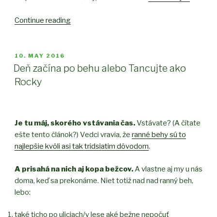
Continue reading
“Luna
sandále
na
tisíc
POSTED
10. MAY 2016
ON
spôsobov”
Deň začína po behu alebo Tancujte ako
Rocky
Je tu máj, skorého vstávania čas.
Vstávate? (A čítate
ešte tento článok?) Vedci vravia, že
ranné behy sú to
najlepšie kvôli asi tak tridsiatim dôvodom
.
A prisahá na nich aj kopa bežcov.
A vlastne aj my u nás
doma, keď sa prekonáme. Niet totiž nad nad ranný beh,
lebo:
také ticho po uliciach/v lese aké bežne nepočuť