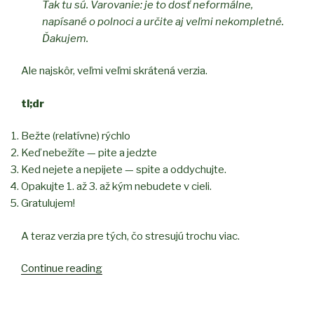
Tak tu sú. Varovanie: je to dosť neformálne,
napísané o polnoci a určite aj veľmi nekompletné.
Ďakujem.
Ale najskôr, veľmi veľmi skrátená verzia.
tl;dr
Bežte (relatívne) rýchlo
Keď nebežíte — pite a jedzte
Ked nejete a nepijete — spite a oddychujte.
Opakujte 1. až 3. až kým nebudete v cieli.
Gratulujem!
A teraz verzia pre tých, čo stresujú trochu viac.
Continue reading
“Ako
na
štafetový