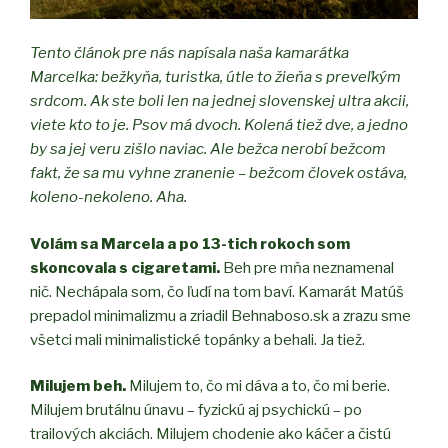
Tento článok pre nás napísala naša kamarátka
Marcelka: bežkyňa, turistka, útle to žieňa s preveľkým
srdcom. Ak ste boli len na jednej slovenskej ultra akcii,
viete kto to je. Psov má dvoch. Kolená tiež dve, a jedno
by sa jej veru zišlo naviac. Ale bežca nerobí bežcom
fakt, že sa mu vyhne zranenie – bežcom človek ostáva,
koleno-nekoleno. Aha.
Volám sa Marcela a po 13-tich rokoch som
skoncovala s cigaretami.
Beh pre mňa neznamenal
nič. Nechápala som, čo ľudí na tom baví. Kamarát Matúš
prepadol minimalizmu a zriadil Behnaboso.sk a zrazu sme
všetci mali minimalistické topánky a behali. Ja tiež.
Milujem beh.
Milujem to, čo mi dáva a to, čo mi berie.
Milujem brutálnu únavu – fyzickú aj psychickú – po
trailových akciách. Milujem chodenie ako káčer a čistú