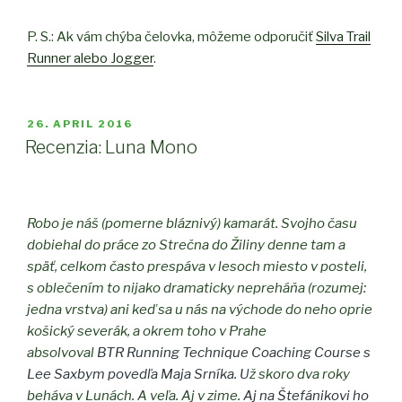
P. S.: Ak vám chýba čelovka, môžeme odporučiť
Silva Trail
Runner alebo Jogger
.
POSTED
26. APRIL 2016
ON
Recenzia: Luna Mono
Robo je náš (pomerne bláznivý) kamarát. Svojho času
dobiehal do práce zo Strečna do Žiliny denne tam a
späť, celkom často prespáva v lesoch miesto v posteli,
s oblečením to nijako dramaticky nepreháňa (rozumej:
jedna vrstva) ani keď sa u nás na východe do neho oprie
košický severák, a okrem toho v Prahe
absolvoval
BTR Running Technique Coaching Course s
Lee Saxbym povedľa Maja Srníka. U
ž skoro dva roky
beháva v Lunách. A veľa. Aj v zime.
Aj na Štefánikovi ho