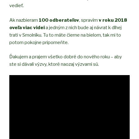
vedieť.
Ak nazbieram
100 odberateľov
, spravím
v roku 2018
oveľa viac videí
a jedným z nich bude aj návrat k dlhej
trati v Smolníku. Tu to máte čierne na bielom, tak mi to
potom pokojne pripomeňte.
Ďakujem a prajem všetko dobré do nového roku – aby
ste si dávali výzvy, ktoré naozaj výzvami sú.