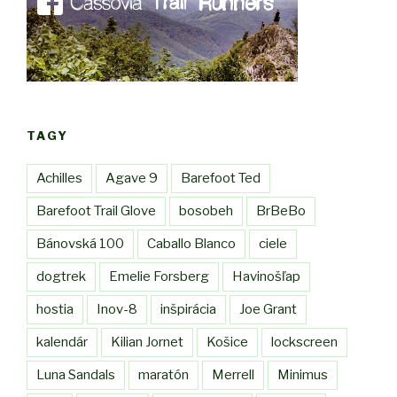
TAGY
Achilles
Agave 9
Barefoot Ted
Barefoot Trail Glove
bosobeh
BrBeBo
Bánovská 100
Caballo Blanco
ciele
dogtrek
Emelie Forsberg
Havinošľap
hostia
Inov-8
inšpirácia
Joe Grant
kalendár
Kilian Jornet
Košice
lockscreen
Luna Sandals
maratón
Merrell
Minimus