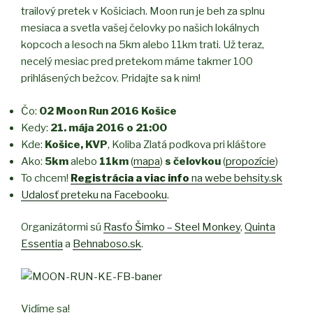
trailový pretek v Košiciach. Moon run je beh za splnu
mesiaca a svetla vašej čelovky po našich lokálnych
kopcoch a lesoch na 5km alebo 11km trati. Už teraz,
necelý mesiac pred pretekom máme takmer 100
prihlásených bežcov. Pridajte sa k nim!
Čo:
O2 Moon Run 2016 Košice
Kedy:
21. mája 2016 o 21:00
Kde:
Košice, KVP
, Koliba Zlatá podkova pri kláštore
Ako:
5km
alebo
11km
(
mapa
)
s čelovkou
(
propozície
)
To chcem!
Registrácia a viac info
na webe behsity.sk
Udalosť preteku na Facebooku
.
Organizátormi sú
Rasťo Šimko – Steel Monkey
,
Quinta
Essentia
a
Behnaboso.sk
.
Vidíme sa!