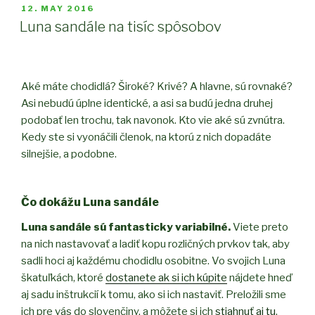
Road
POSTED
12. MAY 2016
ON
X-
Luna sandále na tisíc spôsobov
Treme
250”
Aké máte chodidlá? Široké? Krivé? A hlavne, sú rovnaké?
Asi nebudú úplne identické, a asi sa budú jedna druhej
podobať len trochu, tak navonok. Kto vie aké sú zvnútra.
Kedy ste si vyonáčili členok, na ktorú z nich dopadáte
silnejšie, a podobne.
Čo dokážu Luna sandále
Luna sandále sú fantasticky variabilné.
Viete preto
na nich nastavovať a ladiť kopu rozličných prvkov tak, aby
sadli hoci aj každému chodidlu osobitne. Vo svojich Luna
škatuľkách, ktoré
dostanete ak si ich kúpite
nájdete hneď
aj sadu inštrukcií k tomu, ako si ich nastaviť. Preložili sme
ich pre vás do slovenčiny, a môžete si ich
stiahnuť aj tu
.