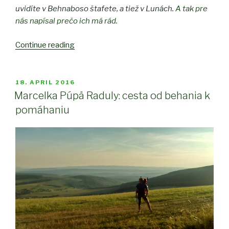
uvidíte v Behnaboso štafete, a tiež v Lunách.
A tak pre
nás napísal prečo ich má rád.
Continue reading
“Recenzia:
Luna
Mono”
POSTED
18. APRIL 2016
ON
Marcelka Púpä Raduly: cesta od behania k
pomáhaniu