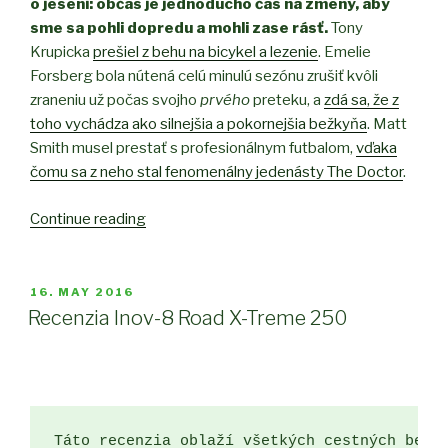
o jeseni: občas je jednoducho čas na zmeny, aby
sme sa pohli dopredu a mohli zase rásť.
Tony
Krupicka
prešiel z behu na bicykel a lezenie
. Emelie
Forsberg bola nútená celú minulú sezónu zrušiť kvôli
zraneniu už počas svojho
prvého
preteku, a
zdá sa, že z
toho vychádza ako silnejšia a pokornejšia bežkyňa
. Matt
Smith musel prestať s profesionálnym futbalom,
vďaka
čomu sa z neho stal fenomenálny jedenásty The Doctor
.
Continue reading
“Sezóna
pomaly
končí,
čo
POSTED
16. MAY 2016
ON
bude
Recenzia Inov-8 Road X-Treme 250
ďalej?”
Táto recenzia oblaží všetkých cestných bežc