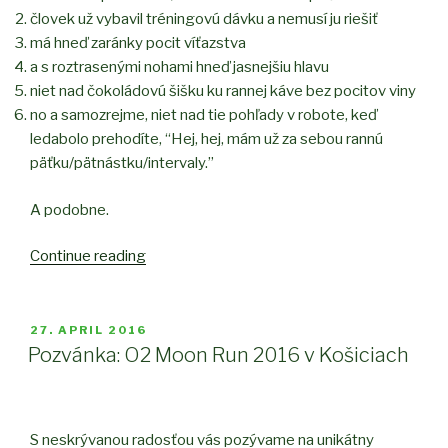
človek už vybavil tréningovú dávku a nemusí ju riešiť
má hneď zaránky pocit víťazstva
a s roztrasenými nohami hneď jasnejšiu hlavu
niet nad čokoládovú šišku ku rannej káve bez pocitov viny
no a samozrejme, niet nad tie pohľady v robote, keď
ledabolo prehodíte, “Hej, hej, mám už za sebou rannú
päťku/pätnástku/intervaly.”
A podobne.
Continue reading
“Deň
začína
po
behu
POSTED
27. APRIL 2016
ON
alebo
Pozvánka: O2 Moon Run 2016 v Košiciach
Tancujte
ako
Rocky”
S neskrývanou radosťou vás pozývame na unikátny