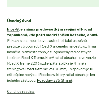
Úvodný úvod
Inov-8
je známy predovšetkým svojimi off-road
topánkami, kde patrí medzi špičku bežeckej obuvi.
Pokusy s cestnou obuvou asi neboli také uspešné,
pretože výrobu radu Road-X určeného na cestu už firma
ukončila. Namiesto toho je tu vynovený rad cestných
topánok
Road X-Treme
, ktorý zatiaľ obsahuje dve verzie
Road X-treme 220 (rozdiel päta-špička je 4 mm) a
tréningová
Road X-treme 250 (6 mm)
.
Napokom je tu
ešte úplne nový rad
Roadclaw
, ktory zatiaľ obsahuje len
jedného zástupcu,
Roadclaw 275 (8 mm)
.
Continue reading
“Recenzia
Inov-
8