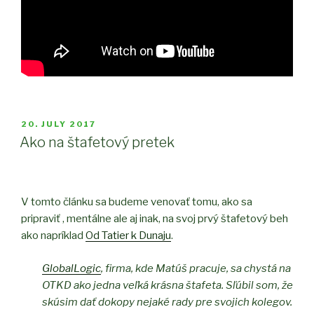
POSTED
20. JULY 2017
ON
Ako na štafetový pretek
V tomto článku sa budeme venovať tomu, ako sa
pripraviť , mentálne ale aj inak, na svoj prvý štafetový beh
ako napríklad
Od Tatier k Dunaju
.
GlobalLogic
, firma, kde Matúš pracuje, sa chystá na
OTKD ako jedna veľká krásna štafeta. Sľúbil som, že
skúsim dať dokopy nejaké rady pre svojich kolegov.