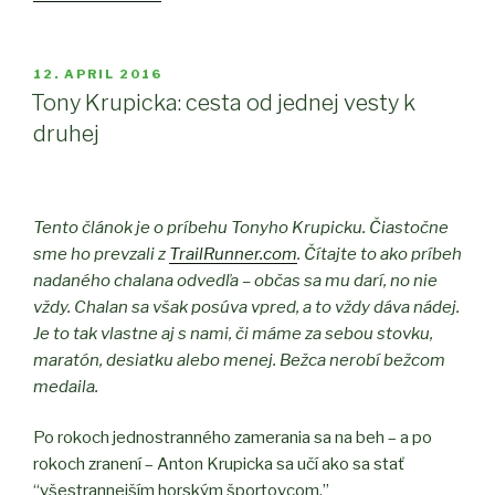
Púpä
Raduly:
cesta
POSTED
12. APRIL 2016
ON
od
Tony Krupicka: cesta od jednej vesty k
behania
druhej
k
pomáhaniu”
Tento článok je o príbehu Tonyho Krupicku. Čiastočne
sme ho prevzali z
TrailRunner.com
. Čítajte to ako príbeh
nadaného chalana odvedľa – občas sa mu darí, no nie
vždy. Chalan sa však posúva vpred, a to vždy dáva nádej.
Je to tak vlastne aj s nami, či máme za sebou stovku,
maratón, desiatku alebo menej. Bežca nerobí bežcom
medaila.
Po rokoch jednostranného zamerania sa na beh – a po
rokoch zranení – Anton Krupicka sa učí ako sa stať
“všestrannejším horským športovcom.”