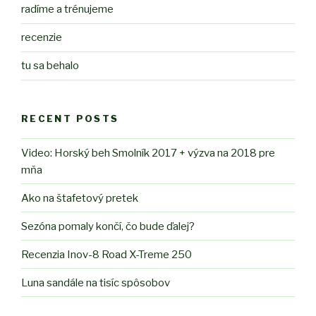
radíme a trénujeme
recenzie
tu sa behalo
RECENT POSTS
Video: Horský beh Smolník 2017 + výzva na 2018 pre
mňa
Ako na štafetový pretek
Sezóna pomaly končí, čo bude ďalej?
Recenzia Inov-8 Road X-Treme 250
Luna sandále na tisíc spôsobov