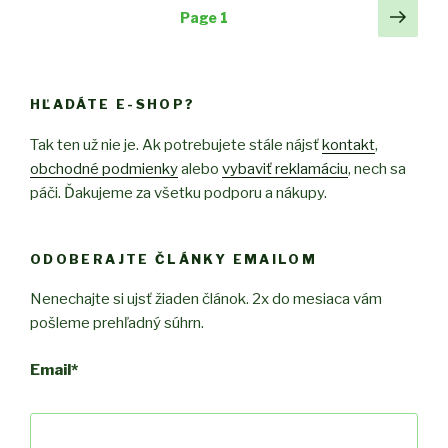
jednej
Posts
Next
Page
1
vesty
pag
navigation
k
druhej”
HĽADÁTE E-SHOP?
Tak ten už nie je. Ak potrebujete stále nájsť
kontakt
,
obchodné podmienky
alebo
vybaviť reklamáciu
, nech sa
páči. Ďakujeme za všetku podporu a nákupy.
ODOBERAJTE ČLÁNKY EMAILOM
Nenechajte si ujsť žiaden článok. 2x do mesiaca vám
pošleme prehľadný súhrn.
Email
*