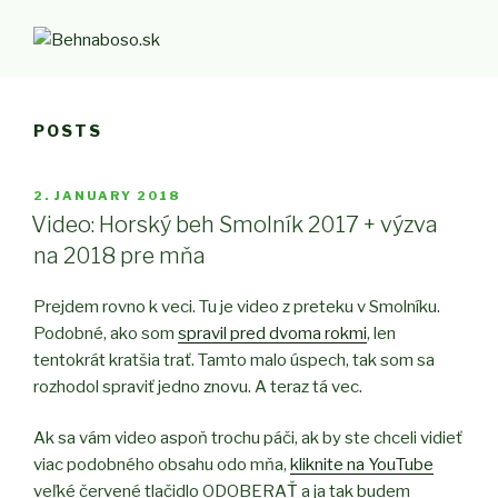
Skip
to
BEHNABOSO.SK
#behlieci
content
POSTS
POSTED
2. JANUARY 2018
ON
Video: Horský beh Smolník 2017 + výzva
na 2018 pre mňa
Prejdem rovno k veci. Tu je video z preteku v Smolníku.
Podobné, ako som
spravil pred dvoma rokmi
, len
tentokrát kratšia trať. Tamto malo úspech, tak som sa
rozhodol spraviť jedno znovu. A teraz tá vec.
Ak sa vám video aspoň trochu páči, ak by ste chceli vidieť
viac podobného obsahu odo mňa,
kliknite na YouTube
veľké červené tlačidlo ODOBERAŤ a ja tak budem