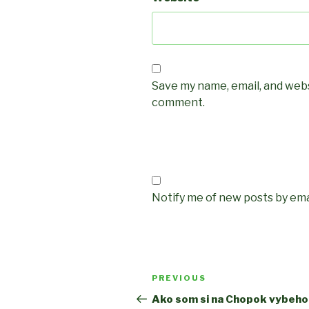
Save my name, email, and websi
comment.
Notify me of new posts by ema
Post
PREVIOUS
Previous
navigation
Post
Ako som si na Chopok vybeho