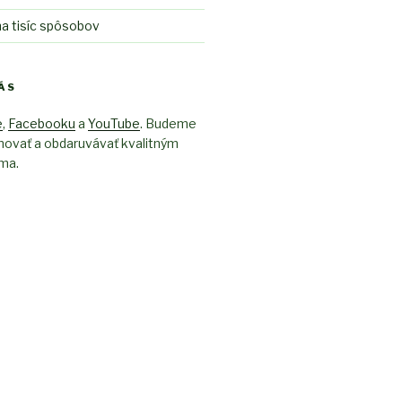
a tisíc spôsobov
ÁS
e
,
Facebooku
a
YouTube
. Budeme
novať a obdaruvávať kvalitným
ma.