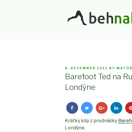
Skip
to
content
BEHNABOS
#behlieci
POSTED
6. DECEMBER 2011
BY
MATÚŠ
ON
Barefoot Ted na R
Londýne
Krátky klip z prednášky
Baref
Londýne.