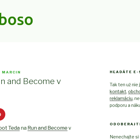
O.SK
HĽADÁTE E-
 MARCIN
un and Become v
Tak ten už nie 
kontakt
,
obch
reklamáciu
, n
podporu a náku
ODOBERAJT
oot Teda
na
Run and Become
v
Nenechajte si 