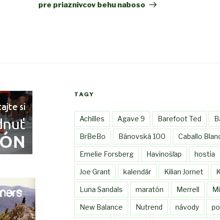
pre priaznivcov behu naboso
TAGY
Achilles
Agave 9
Barefoot Ted
B
BrBeBo
Bánovská 100
Caballo Blan
Emelie Forsberg
Havinošľap
hostia
Joe Grant
kalendár
Kilian Jornet
K
Luna Sandals
maratón
Merrell
Mi
New Balance
Nutrend
návody
po