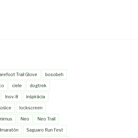
arefoot Trail Glove
bosobeh
co
ciele
dogtrek
Inov-8
inšpirácia
ošice
lockscreen
nimus
Neo
Neo Trail
lmaratón
Saguaro Run Fest