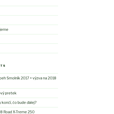
ujeme
STS
beh Smolník 2017 + výzva na 2018
ový pretek
končí, čo bude ďalej?
-8 Road X-Treme 250