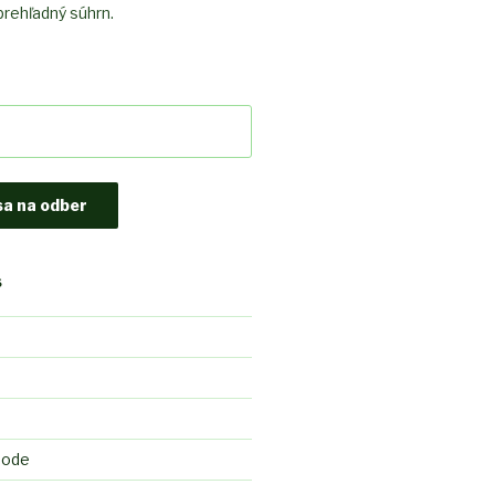
rehľadný súhrn.
S
hode