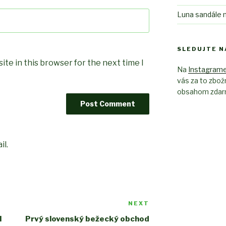
Luna sandále n
SLEDUJTE N
te in this browser for the next time I
Na
Instagram
vás za to zbož
obsahom zdar
il.
NEXT
Next
Post
l
Prvý slovenský bežecký obchod