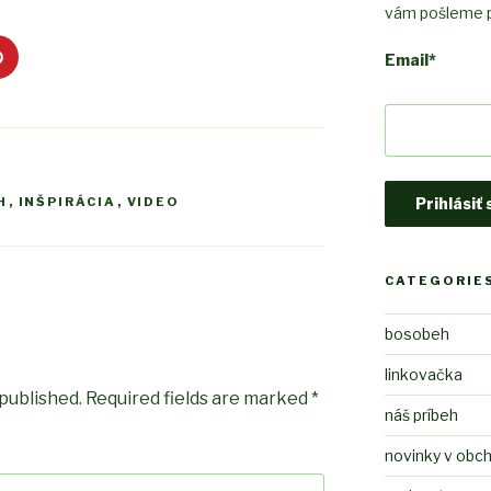
vám pošleme p
Email
*
H
,
INŠPIRÁCIA
,
VIDEO
CATEGORIE
bosobeh
linkovačka
 published.
Required fields are marked
*
náš príbeh
novinky v obc