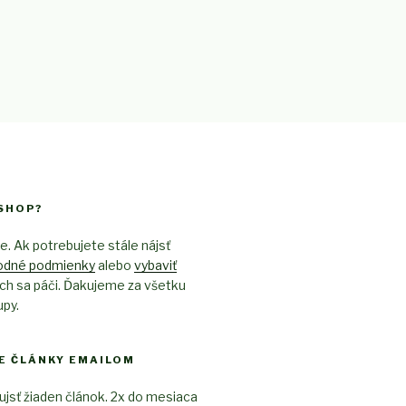
SHOP?
je. Ak potrebujete stále nájsť
odné podmienky
alebo
vybaviť
ech sa páči. Ďakujeme za všetku
py.
E ČLÁNKY EMAILOM
ujsť žiaden článok. 2x do mesiaca