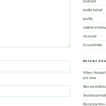
podcast
poďte behať
profily
radíme a trén
recenzie
tu sa behalo
RECENT PO
Video: Horský 
pre mňa
Ako na štafet
Sezóna pomaly 
Recenzia Inov