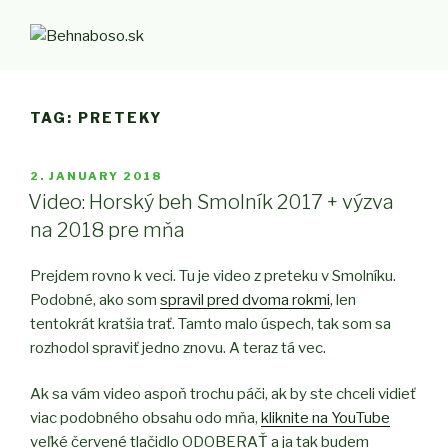
Skip
to
BEHNABOSO.SK
#behlieci
content
TAG:
PRETEKY
POSTED
2. JANUARY 2018
ON
Video: Horský beh Smolník 2017 + výzva
na 2018 pre mňa
Prejdem rovno k veci. Tu je video z preteku v Smolníku.
Podobné, ako som
spravil pred dvoma rokmi
, len
tentokrát kratšia trať. Tamto malo úspech, tak som sa
rozhodol spraviť jedno znovu. A teraz tá vec.
Ak sa vám video aspoň trochu páči, ak by ste chceli vidieť
viac podobného obsahu odo mňa,
kliknite na YouTube
veľké červené tlačidlo ODOBERAŤ a ja tak budem