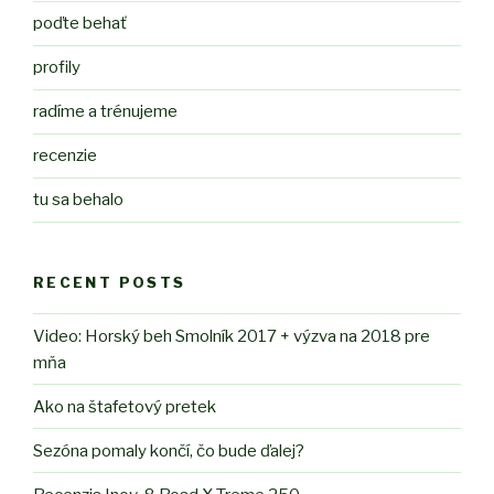
poďte behať
profily
radíme a trénujeme
recenzie
tu sa behalo
RECENT POSTS
Video: Horský beh Smolník 2017 + výzva na 2018 pre
mňa
Ako na štafetový pretek
Sezóna pomaly končí, čo bude ďalej?