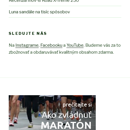
Recenzia Inov-8 Road X-Treme 250
Luna sandále na tisíc spôsobov
SLEDUJTE NÁS
Na
Instagrame
,
Facebooku
a
YouTube
. Budeme vás za to
zbožnovať a obdaruvávať kvalitným obsahom zdarma.