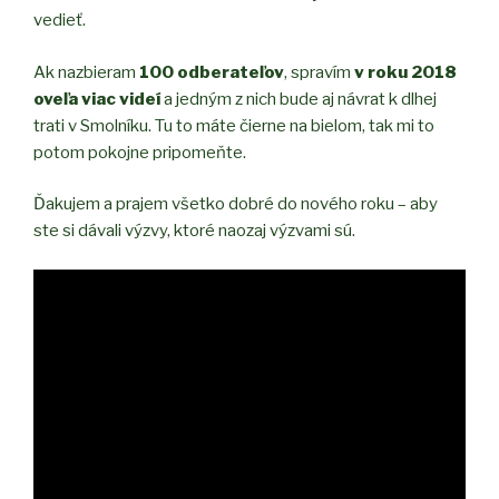
vedieť.
Ak nazbieram
100 odberateľov
, spravím
v roku 2018
oveľa viac videí
a jedným z nich bude aj návrat k dlhej
trati v Smolníku. Tu to máte čierne na bielom, tak mi to
potom pokojne pripomeňte.
Ďakujem a prajem všetko dobré do nového roku – aby
ste si dávali výzvy, ktoré naozaj výzvami sú.