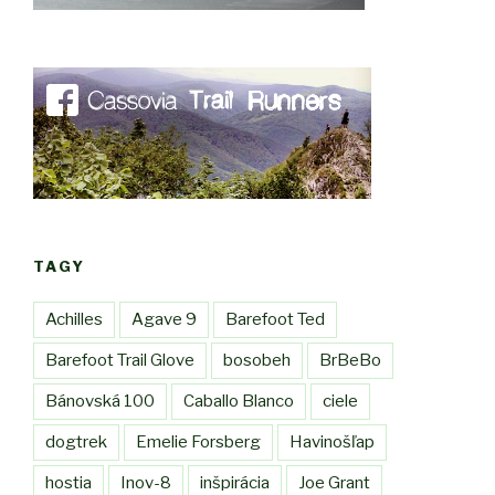
TAGY
Achilles
Agave 9
Barefoot Ted
Barefoot Trail Glove
bosobeh
BrBeBo
Bánovská 100
Caballo Blanco
ciele
dogtrek
Emelie Forsberg
Havinošľap
hostia
Inov-8
inšpirácia
Joe Grant