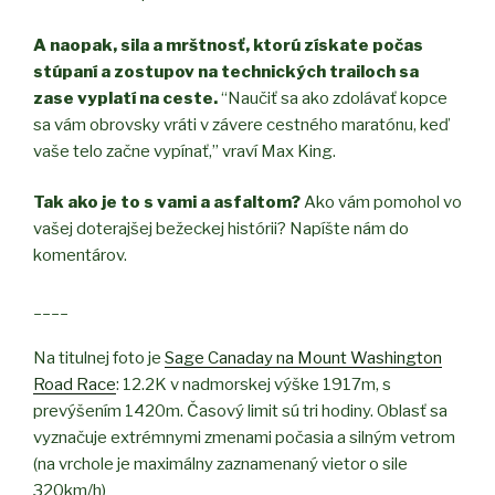
A naopak, sila a mrštnosť, ktorú získate počas
stúpaní a zostupov na technických trailoch sa
zase vyplatí na ceste.
“Naučiť sa ako zdolávať kopce
sa vám obrovsky vráti v závere cestného maratónu, keď
vaše telo začne vypínať,” vraví Max King.
Tak ako je to s vami a asfaltom?
Ako vám pomohol vo
vašej doterajšej bežeckej histórii? Napíšte nám do
komentárov.
____
Na titulnej foto je
Sage Canaday na Mount Washington
Road Race
: 12.2K v nadmorskej výške 1917m, s
prevýšením 1420m. Časový limit sú tri hodiny. Oblasť sa
vyznačuje extrémnymi zmenami počasia a silným vetrom
(na vrchole je maximálny zaznamenaný vietor o sile
320km/h)