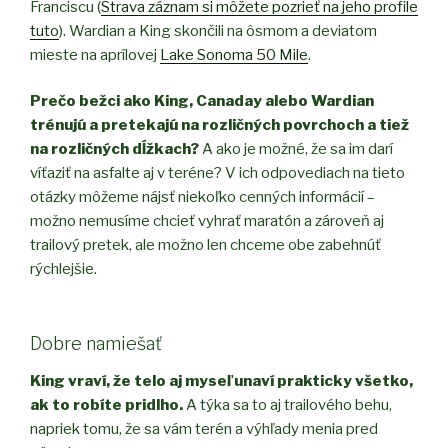
Franciscu (
Strava záznam si môžete pozrieť na jeho profile
tuto
). Wardian a King skončili na ôsmom a deviatom
mieste na aprílovej
Lake Sonoma 50 Mile
.
Prečo bežci ako King, Canaday alebo Wardian
trénujú a pretekajú na rozličných povrchoch a tiež
na rozličných dĺžkach?
A ako je možné, že sa im darí
víťaziť na asfalte aj v teréne? V ich odpovediach na tieto
otázky môžeme nájsť niekoľko cenných informácií –
možno nemusíme chcieť vyhrať maratón a zároveň aj
trailový pretek, ale možno len chceme obe zabehnúť
rýchlejšie.
Dobre namiešať
King vraví, že telo aj myseľ unaví prakticky všetko,
ak to robíte pridlho.
A týka sa to aj trailového behu,
napriek tomu, že sa vám terén a výhľady menia pred