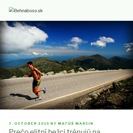
Skip
to
BEHNABOSO.SK
#behlieci
content
POSTED
7. OCTOBER 2015
BY
MATÚŠ MARCIN
ON
Prečo elitní bežci trénujú na