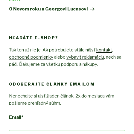
Next
Post
O Novom roku a Georgovi Lucasovi
HĽADÁTE E-SHOP?
Tak ten už nie je. Ak potrebujete stále nájsť
kontakt
,
obchodné podmienky
alebo
vybaviť reklamáciu
, nech sa
páči. Ďakujeme za všetku podporu a nákupy.
ODOBERAJTE ČLÁNKY EMAILOM
Nenechajte si ujsť žiaden článok. 2x do mesiaca vám
pošleme prehľadný súhrn.
Email
*