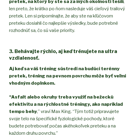
pretek, na ktorý by ste sa za iných okolností tešili
,
len preto, že krátko po ňom nasleduje váš cieľový trailový
pretek. Len si pripomínajte, že aby ste na kľúčovom
preteku dosiahli čo najlepšie výsledky, bude potrebné
rozhodnúť sa, čo sú vaše priority.
3. Behávajte rýchlo, aj keď trénujete na ultra
vzdialenosť.
Aj keď sa váš tréning sústredí na budúci terénny
pretek, tréning na pevnom povrchu môže byť veľmi
vhodným doplnkom.
“Asfalt alebo okruhy treba využiť na bežeckú
efektivitu a na rýchlostné tréningy, ako napríklad
tempo behy
,” vraví Max King. “Tým totiž pripravujete
svoje telo na špecifické fyziologické pochody, ktoré
budete potrebovať počas akéhokoľvek preteku a na
každom druhu povrchu.”