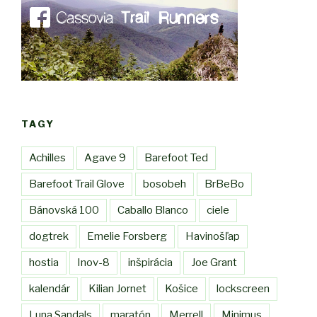
TAGY
Achilles
Agave 9
Barefoot Ted
Barefoot Trail Glove
bosobeh
BrBeBo
Bánovská 100
Caballo Blanco
ciele
dogtrek
Emelie Forsberg
Havinošľap
hostia
Inov-8
inšpirácia
Joe Grant
kalendár
Kilian Jornet
Košice
lockscreen
Luna Sandals
maratón
Merrell
Minimus