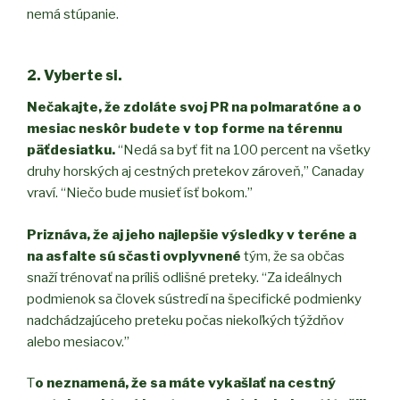
nemá stúpanie.
2. Vyberte si.
Nečakajte, že zdoláte svoj PR na polmaratóne a o
mesiac neskôr budete v top forme na térennu
päťdesiatku.
“Nedá sa byť fit na 100 percent na všetky
druhy horských aj cestných pretekov zároveň,” Canaday
vraví. “Niečo bude musieť ísť bokom.”
Priznáva, že aj jeho najlepšie výsledky v teréne a
na asfalte sú sčasti ovplyvnené
tým, že sa občas
snaží trénovať na príliš odlišné preteky. “Za ideálnych
podmienok sa človek sústredí na špecifické podmienky
nadchádzajúceho preteku počas niekoľkých týždňov
alebo mesiacov.”
T
o neznamená, že sa máte vykašlať na cestný