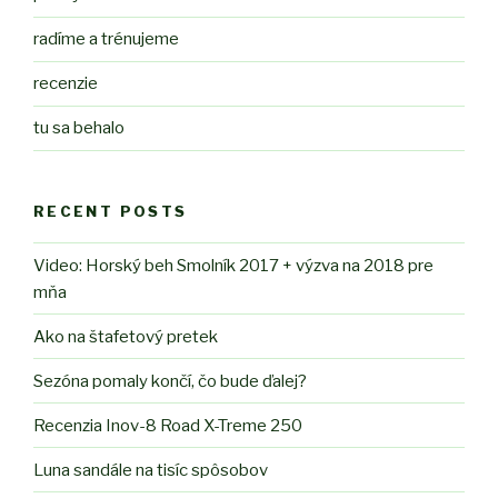
radíme a trénujeme
recenzie
tu sa behalo
RECENT POSTS
Video: Horský beh Smolník 2017 + výzva na 2018 pre
mňa
Ako na štafetový pretek
Sezóna pomaly končí, čo bude ďalej?
Recenzia Inov-8 Road X-Treme 250
Luna sandále na tisíc spôsobov