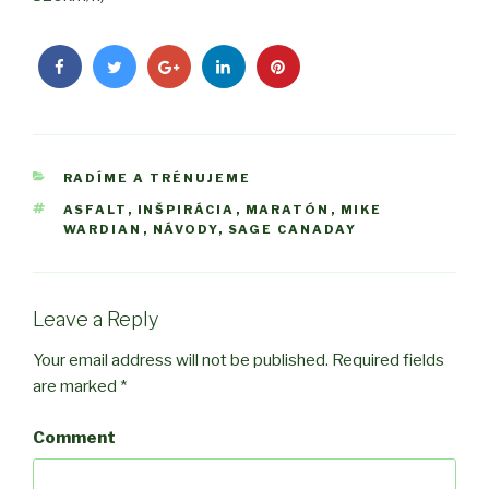
CATEGORIES
RADÍME A TRÉNUJEME
TAGS
ASFALT
,
INŠPIRÁCIA
,
MARATÓN
,
MIKE
WARDIAN
,
NÁVODY
,
SAGE CANADAY
Leave a Reply
Your email address will not be published.
Required fields
are marked
*
Comment