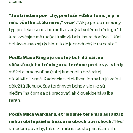
očami.
“Ja striedam povrchy, pretože vďaka tomu je pre
mňa všetko stále nové,” vraví.
“Ak je predo mnou iný
typ preteku, som viac motivovaný k tvrdému tréningu.” I
keď zvyčajne má radšej trailový beh, ihneď dodáva, “Rád
behávam naozaj rýchlo, a to je jednoduchšie na ceste.”
Podľa Maxa Kinga je cestný beh dôležitou
súčasťou jeho tréningu na terénne preteky.
“Vtedy
môžete pracovať na čistej kadencii a bežeckej
efektivite,“ vraví. Kadencia a efektívna forma hrajú veľmi
dôležitú úlohu počas terénnych behov, ale nie sú
niečím “na čom sa dá pracovať, ak človek beháva iba
terén.”
Podľa Mika Wardiana, striedanie terénu a asfaltu z
neho robí lepšieho bežca na oboch povrchoch.
“Keď
striedam povrchy, tak si z trailu na cestu prinášam silu,