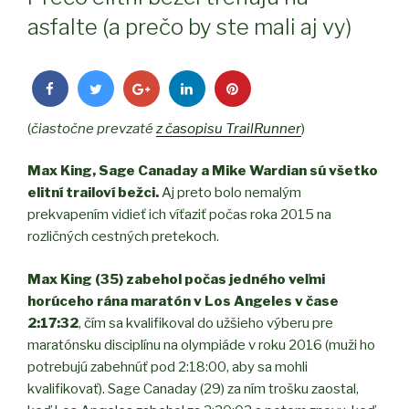
asfalte (a prečo by ste mali aj vy)
(
čiastočne prevzaté
z časopisu TrailRunner
)
Max King, Sage Canaday a Mike Wardian sú všetko
elitní trailoví bežci.
Aj preto bolo nemalým
prekvapením vidieť ich víťaziť počas roka 2015 na
rozličných cestných pretekoch.
Max King (35) zabehol počas jedného veľmi
horúceho rána maratón v Los Angeles v čase
2:17:32
, čím sa kvalifikoval do užšieho výberu pre
maratónsku disciplínu na olympiáde v roku 2016 (muži ho
potrebujú zabehnúť pod 2:18:00, aby sa mohli
kvalifikovať). Sage Canaday (29) za ním trošku zaostal,