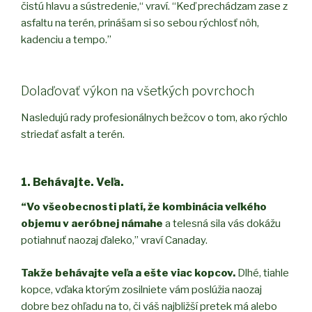
čistú hlavu a sústredenie,“ vraví. “Keď prechádzam zase z
asfaltu na terén, prinášam si so sebou rýchlosť nôh,
kadenciu a tempo.”
Dolaďovať výkon na všetkých povrchoch
Nasledujú rady profesionálnych bežcov o tom, ako rýchlo
striedať asfalt a terén.
1. Behávajte. Veľa.
“Vo všeobecnosti platí, že kombinácia veľkého
objemu v aeróbnej námahe
a telesná sila vás dokážu
potiahnuť naozaj ďaleko,” vraví Canaday.
Takže behávajte veľa a ešte viac kopcov.
Dlhé, tiahle
kopce, vďaka ktorým zosilniete vám poslúžia naozaj
dobre bez ohľadu na to, či váš najbližší pretek má alebo