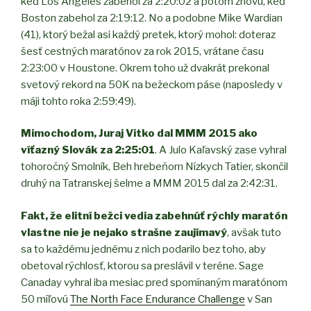
keď Los Angeles zabehol za 2:20:02 a potom znovu, keď
Boston zabehol za 2:19:12. No a podobne Mike Wardian
(41), ktorý bežal asi každý pretek, ktorý mohol: doteraz
šesť cestných maratónov za rok 2015, vrátane času
2:23:00 v Houstone. Okrem toho už dvakrát prekonal
svetový rekord na 50K na bežeckom páse (naposledy v
máji tohto roka 2:59:49).
Mimochodom, Juraj Vitko dal MMM 2015 ako
víťazný Slovák za 2:25:01
. A Julo Kaľavský zase vyhral
tohoročný Smolník, Beh hrebeňom Nízkych Tatier, skončil
druhý na Tatranskej šelme a MMM 2015 dal za 2:42:31.
Fakt, že elitní bežci vedia zabehnúť rýchly maratón
vlastne nie je nejako strašne zaujímavý
, avšak tuto
sa to každému jednému z nich podarilo bez toho, aby
obetoval rýchlosť, ktorou sa preslávil v teréne. Sage
Canaday vyhral iba mesiac pred spomínaným maratónom
50 míľovú
The North Face Endurance Challenge
v San