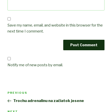
Save my name, email, and website in this browser for the
next time I comment.
Notify me of new posts by email.
Post
PREVIOUS
Previous
navigation
Post
Trochu adrenalínu na začiatok jesene
NEXT