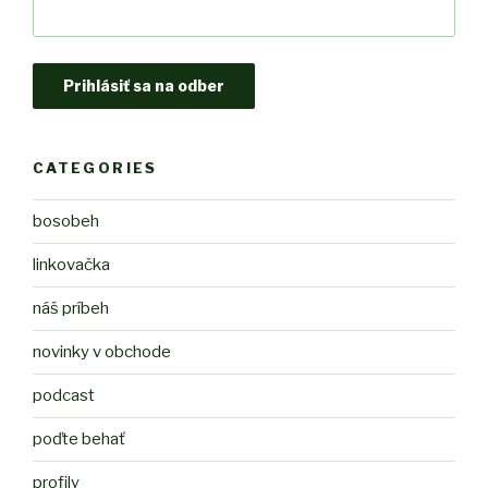
CATEGORIES
bosobeh
linkovačka
náš príbeh
novinky v obchode
podcast
poďte behať
profily